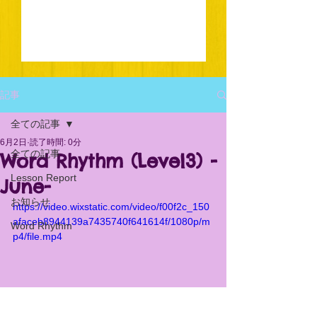
記事
全ての記事
6月2日
読了時間: 0分
全ての記事
Word Rhythm (Level3) -
Lesson Report
June-
お知らせ
https://video.wixstatic.com/video/f00f2c_150
afaceb8944139a7435740f641614f/1080p/m
Word Rhythm
p4/file.mp4