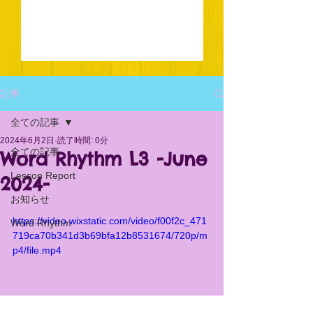
記事
全ての記事
2024年6月2日
読了時間: 0分
全ての記事
Word Rhythm L3 -June
Lesson Report
2024-
お知らせ
https://video.wixstatic.com/video/f00f2c_471
Word Rhythm
719ca70b341d3b69bfa12b8531674/720p/m
p4/file.mp4