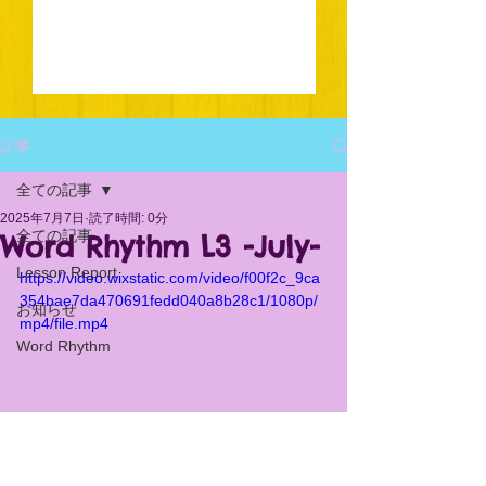
記事
全ての記事
2025年7月7日
読了時間: 0分
全ての記事
Word Rhythm L3 -July-
Lesson Report
https://video.wixstatic.com/video/f00f2c_9ca
354bae7da470691fedd040a8b28c1/1080p/
お知らせ
mp4/file.mp4
Word Rhythm
Word Rhythm