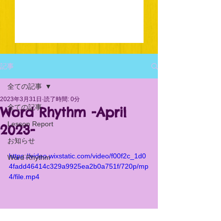
記事
全ての記事
2023年3月31日
読了時間: 0分
全ての記事
Word Rhythm -April
Lesson Report
2023-
お知らせ
https://video.wixstatic.com/video/f00f2c_1d0
Word Rhythm
4fadd46414c329a9925ea2b0a751f/720p/mp
4/file.mp4