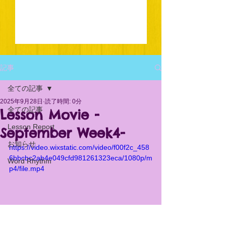
記事
全ての記事
2025年9月28日
読了時間: 0分
全ての記事
Lesson Movie -
Lesson Report
September Week4-
お知らせ
https://video.wixstatic.com/video/f00f2c_458
6bbcbc2ab4e049cfd981261323eca/1080p/m
Word Rhythm
p4/file.mp4