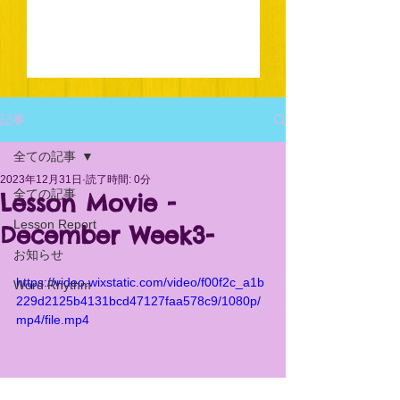
記事
全ての記事
2023年12月31日
読了時間: 0分
全ての記事
Lesson Movie -
Lesson Report
December Week3-
お知らせ
https://video.wixstatic.com/video/f00f2c_a1b
Word Rhythm
229d2125b4131bcd47127faa578c9/1080p/
mp4/file.mp4