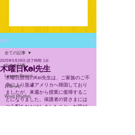
記事
全ての記事
2025年5月29日
読了時間: 1分
全ての記事
木曜日Kei先生
Lesson Report
木曜日担当のKei先生は、ご家族のご不
幸により急遽アメリカへ帰国しており
お知らせ
ましたが、来週から授業に復帰するこ
Word Rhythm
とになりました。保護者の皆さまには
ご心配をおかけしましたこと、お詫び
申し上げます。
お知らせ