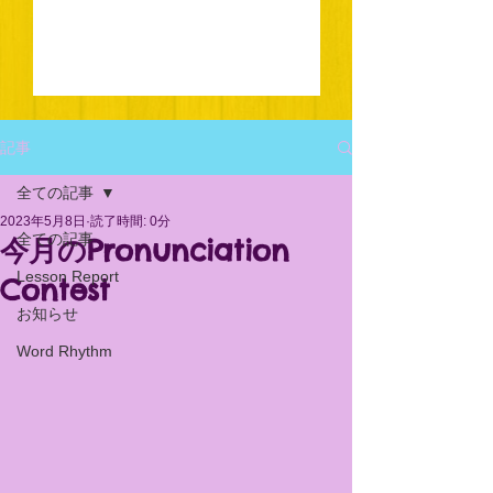
記事
全ての記事
2023年5月8日
読了時間: 0分
全ての記事
今月のPronunciation
Lesson Report
Contest
お知らせ
Word Rhythm